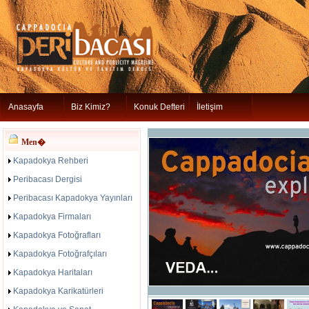
Anasayfa
Biz Kimiz?
Konuk Defteri
İletişim
Men�
Kapadokya Rehberi
Peribacası Dergisi
Peribacası Kapadokya Yayınları
Kapadokya Firmaları
Kapadokya Fotoğrafları
Kapadokya Fotoğrafçıları
Kapadokya Haritaları
Kapadokya Karikatürleri