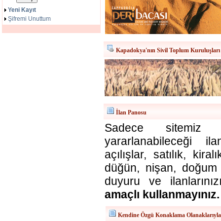
Yeni Kayıt
Şifremi Unuttum
Kapadokya'nın Sivil Toplum Kuruluşları
İlan Panosu
Sadece sitemiz ü
yararlanabileceği il
açılışlar, satılık, kira
düğün, nişan, doğum v
duyuru ve ilanlarınız
amaçlı kullanmayınız.
Kendine Özgü Konaklama Olanaklarıyl