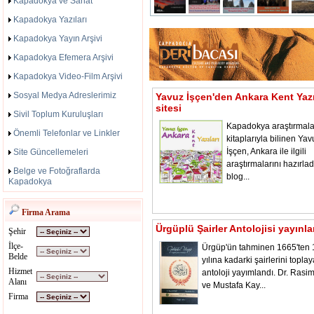
Kapadokya ve Sanat
Kapadokya Yazıları
Kapadokya Yayın Arşivi
Kapadokya Efemera Arşivi
Kapadokya Video-Film Arşivi
Sosyal Medya Adreslerimiz
Yavuz İşçen'den Ankara Kent Yazı
sitesi
Sivil Toplum Kuruluşları
Kapadokya araştırmala
Önemli Telefonlar ve Linkler
kitaplarıyla bilinen Yav
İşçen, Ankara ile ilgili
Site Güncellemeleri
araştırmalarını hazırladı
Belge ve Fotoğraflarda
blog...
Kapadokya
Firma Arama
Ürgüplü Şairler Antolojisi yayınl
Şehir
İlçe-
Ürgüp'ün tahminen 1665'ten
Belde
yılına kadarki şairlerini toplay
Hizmet
antoloji yayımlandı. Dr. Rasi
Alanı
ve Mustafa Kay...
Firma