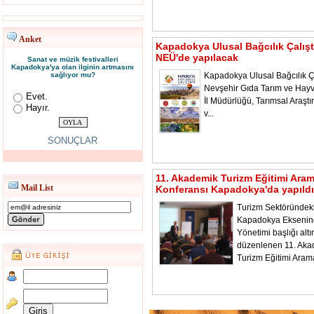
Anket
Kapadokya Ulusal Bağcılık Çalışt
NEÜ'de yapılacak
Sanat ve müzik festivalleri
Kapadokya'ya olan ilginin artmasını
sağlıyor mu?
Kapadokya Ulusal Bağcılık Ça
Nevşehir Gıda Tarım ve Hayv
Evet.
İl Müdürlüğü, Tarımsal Araştı
Hayır.
v...
SONUÇLAR
11. Akademik Turizm Eğitimi Ara
Mail List
Konferansı Kapadokya'da yapıldı
Turizm Sektöründeki
Kapadokya Ekseni
Yönetimi başlığı alt
düzenlenen 11. Aka
Turizm Eğitimi Aram