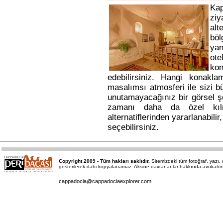
Ka
ziy
alt
bö
yan
ote
kon
edebilirsiniz. Hangi konakl
masalımsı atmosferi ile sizi b
unutamayacağınız bir görsel ş
zamanı daha da özel kı
alternatiflerinden yararlanabili
seçebilirsiniz.
Copyright 2009 - Tüm hakları saklıdır.
Sitemizdeki tüm fotoğraf, yazı
gösterilerek dahi kopyalanamaz. Aksine davrananlar hakkında avukatımız a
cappadocia@cappadociaexplorer.com