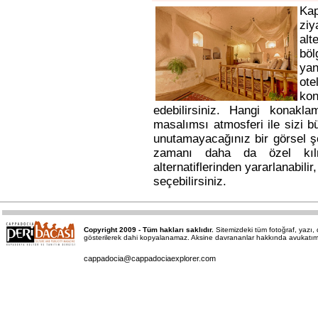
Ka
ziy
alt
bö
yan
ote
kon
edebilirsiniz. Hangi konakl
masalımsı atmosferi ile sizi b
unutamayacağınız bir görsel ş
zamanı daha da özel kı
alternatiflerinden yararlanabili
seçebilirsiniz.
Copyright 2009 - Tüm hakları saklıdır.
Sitemizdeki tüm fotoğraf, yazı
gösterilerek dahi kopyalanamaz. Aksine davrananlar hakkında avukatımız a
cappadocia@cappadociaexplorer.com