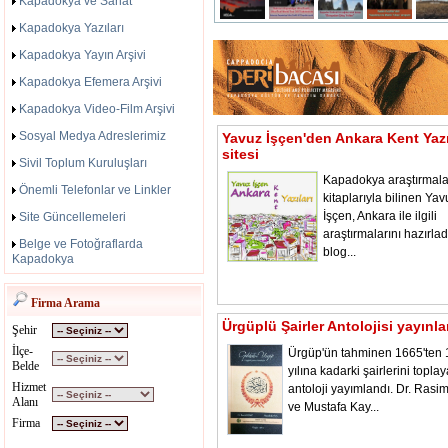
Kapadokya ve Sanat
Kapadokya Yazıları
Kapadokya Yayın Arşivi
Kapadokya Efemera Arşivi
Kapadokya Video-Film Arşivi
Sosyal Medya Adreslerimiz
Yavuz İşçen'den Ankara Kent Yazı
sitesi
Sivil Toplum Kuruluşları
Kapadokya araştırmala
Önemli Telefonlar ve Linkler
kitaplarıyla bilinen Yav
İşçen, Ankara ile ilgili
Site Güncellemeleri
araştırmalarını hazırladı
Belge ve Fotoğraflarda
blog...
Kapadokya
Firma Arama
Ürgüplü Şairler Antolojisi yayınl
Şehir
İlçe-
Ürgüp'ün tahminen 1665'ten
Belde
yılına kadarki şairlerini toplay
Hizmet
antoloji yayımlandı. Dr. Rasi
Alanı
ve Mustafa Kay...
Firma