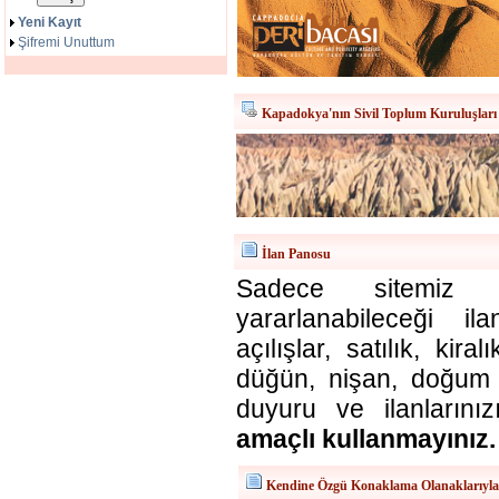
Yeni Kayıt
Şifremi Unuttum
Kapadokya'nın Sivil Toplum Kuruluşları
İlan Panosu
Sadece sitemiz ü
yararlanabileceği il
açılışlar, satılık, kira
düğün, nişan, doğum v
duyuru ve ilanlarınız
amaçlı kullanmayınız.
Kendine Özgü Konaklama Olanaklarıyl