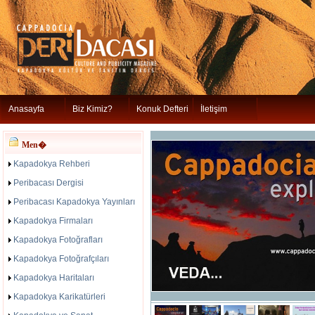
Anasayfa
Biz Kimiz?
Konuk Defteri
İletişim
Men�
Kapadokya Rehberi
Peribacası Dergisi
Peribacası Kapadokya Yayınları
Kapadokya Firmaları
Kapadokya Fotoğrafları
Kapadokya Fotoğrafçıları
Kapadokya Haritaları
Kapadokya Karikatürleri