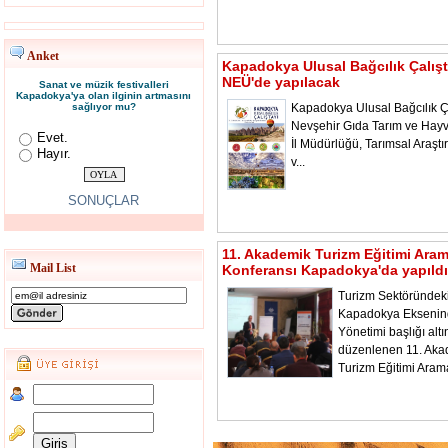
Anket
Kapadokya Ulusal Bağcılık Çalışt
NEÜ'de yapılacak
Sanat ve müzik festivalleri
Kapadokya'ya olan ilginin artmasını
sağlıyor mu?
Kapadokya Ulusal Bağcılık Ça
Nevşehir Gıda Tarım ve Hayv
Evet.
İl Müdürlüğü, Tarımsal Araştı
Hayır.
v...
SONUÇLAR
11. Akademik Turizm Eğitimi Ara
Mail List
Konferansı Kapadokya'da yapıldı
Turizm Sektöründeki
Kapadokya Ekseni
Yönetimi başlığı alt
düzenlenen 11. Aka
Turizm Eğitimi Aram