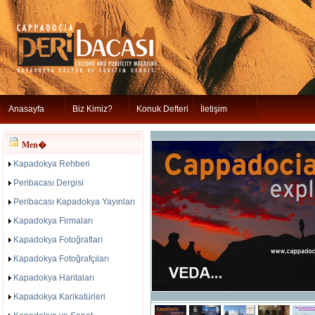
Anasayfa
Biz Kimiz?
Konuk Defteri
İletişim
Men�
Kapadokya Rehberi
Peribacası Dergisi
Peribacası Kapadokya Yayınları
Kapadokya Firmaları
Kapadokya Fotoğrafları
Kapadokya Fotoğrafçıları
Kapadokya Haritaları
Kapadokya Karikatürleri