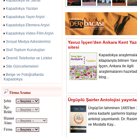
Kapadokya ve Sanat
Kapadokya Yazıları
Kapadokya Yayın Arşivi
Kapadokya Efemera Arşivi
Kapadokya Video-Film Arşivi
Sosyal Medya Adreslerimiz
Yavuz İşçen'den Ankara Kent Yazı
sitesi
Sivil Toplum Kuruluşları
Kapadokya araştırmala
Önemli Telefonlar ve Linkler
kitaplarıyla bilinen Yav
İşçen, Ankara ile ilgili
Site Güncellemeleri
araştırmalarını hazırladı
Belge ve Fotoğraflarda
blog...
Kapadokya
Firma Arama
Ürgüplü Şairler Antolojisi yayınl
Şehir
İlçe-
Ürgüp'ün tahminen 1665'ten
Belde
yılına kadarki şairlerini toplay
Hizmet
antoloji yayımlandı. Dr. Rasi
Alanı
ve Mustafa Kay...
Firma