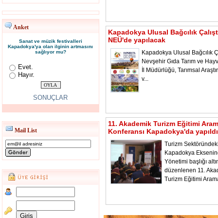
Anket
Kapadokya Ulusal Bağcılık Çalışt
NEÜ'de yapılacak
Sanat ve müzik festivalleri
Kapadokya'ya olan ilginin artmasını
sağlıyor mu?
Kapadokya Ulusal Bağcılık Ça
Nevşehir Gıda Tarım ve Hayv
Evet.
İl Müdürlüğü, Tarımsal Araştı
Hayır.
v...
SONUÇLAR
11. Akademik Turizm Eğitimi Ara
Mail List
Konferansı Kapadokya'da yapıldı
Turizm Sektöründeki
Kapadokya Ekseni
Yönetimi başlığı alt
düzenlenen 11. Aka
Turizm Eğitimi Aram