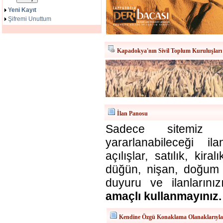
Yeni Kayıt
Şifremi Unuttum
Kapadokya'nın Sivil Toplum Kuruluşları
İlan Panosu
Sadece sitemiz ü
yararlanabileceği il
açılışlar, satılık, kira
düğün, nişan, doğum v
duyuru ve ilanlarınız
amaçlı kullanmayınız.
Kendine Özgü Konaklama Olanaklarıyl