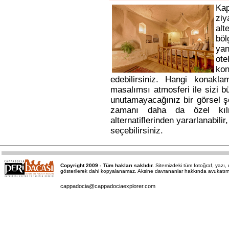
Ka
ziy
alt
bö
yan
ote
kon
edebilirsiniz. Hangi konakl
masalımsı atmosferi ile sizi b
unutamayacağınız bir görsel ş
zamanı daha da özel kı
alternatiflerinden yararlanabili
seçebilirsiniz.
Copyright 2009 - Tüm hakları saklıdır.
Sitemizdeki tüm fotoğraf, yazı
gösterilerek dahi kopyalanamaz. Aksine davrananlar hakkında avukatımız a
cappadocia@cappadociaexplorer.com