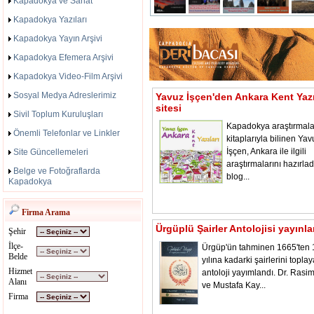
Kapadokya ve Sanat
Kapadokya Yazıları
Kapadokya Yayın Arşivi
Kapadokya Efemera Arşivi
Kapadokya Video-Film Arşivi
Sosyal Medya Adreslerimiz
Yavuz İşçen'den Ankara Kent Yazı
sitesi
Sivil Toplum Kuruluşları
Kapadokya araştırmala
Önemli Telefonlar ve Linkler
kitaplarıyla bilinen Yav
İşçen, Ankara ile ilgili
Site Güncellemeleri
araştırmalarını hazırladı
Belge ve Fotoğraflarda
blog...
Kapadokya
Firma Arama
Ürgüplü Şairler Antolojisi yayınl
Şehir
İlçe-
Ürgüp'ün tahminen 1665'ten
Belde
yılına kadarki şairlerini toplay
Hizmet
antoloji yayımlandı. Dr. Rasi
Alanı
ve Mustafa Kay...
Firma