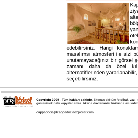
Ka
ziy
alt
bö
yan
ote
kon
edebilirsiniz. Hangi konakl
masalımsı atmosferi ile sizi b
unutamayacağınız bir görsel ş
zamanı daha da özel kı
alternatiflerinden yararlanabili
seçebilirsiniz.
Copyright 2009 - Tüm hakları saklıdır.
Sitemizdeki tüm fotoğraf, yazı
gösterilerek dahi kopyalanamaz. Aksine davrananlar hakkında avukatımız a
cappadocia@cappadociaexplorer.com