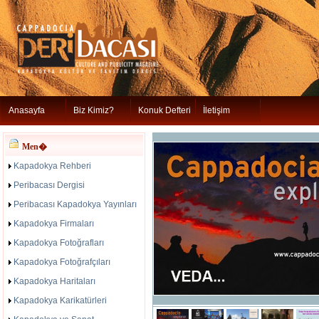
Anasayfa
Biz Kimiz?
Konuk Defteri
İletişim
Men�
Kapadokya Rehberi
Peribacası Dergisi
Peribacası Kapadokya Yayınları
Kapadokya Firmaları
Kapadokya Fotoğrafları
Kapadokya Fotoğrafçıları
Kapadokya Haritaları
Kapadokya Karikatürleri