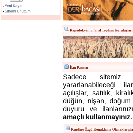
Yeni Kayıt
Şifremi Unuttum
Kapadokya'nın Sivil Toplum Kuruluşları
İlan Panosu
Sadece sitemiz ü
yararlanabileceği il
açılışlar, satılık, kira
düğün, nişan, doğum v
duyuru ve ilanlarınız
amaçlı kullanmayınız.
Kendine Özgü Konaklama Olanaklarıyl