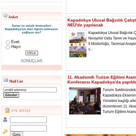
Anket
Kapadokya Ulusal Bağcılık Çalışt
NEÜ'de yapılacak
Sanat ve müzik festivalleri
Kapadokya'ya olan ilginin artmasını
sağlıyor mu?
Kapadokya Ulusal Bağcılık Ça
Nevşehir Gıda Tarım ve Hayv
Evet.
İl Müdürlüğü, Tarımsal Araştı
Hayır.
v...
SONUÇLAR
11. Akademik Turizm Eğitimi Ara
Mail List
Konferansı Kapadokya'da yapıldı
Turizm Sektöründeki
Kapadokya Ekseni
Yönetimi başlığı alt
düzenlenen 11. Aka
Turizm Eğitimi Aram