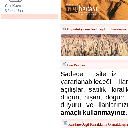
Yeni Kayıt
Şifremi Unuttum
Kapadokya'nın Sivil Toplum Kuruluşları
İlan Panosu
Sadece sitemiz ü
yararlanabileceği il
açılışlar, satılık, kira
düğün, nişan, doğum v
duyuru ve ilanlarınız
amaçlı kullanmayınız.
Kendine Özgü Konaklama Olanaklarıyl