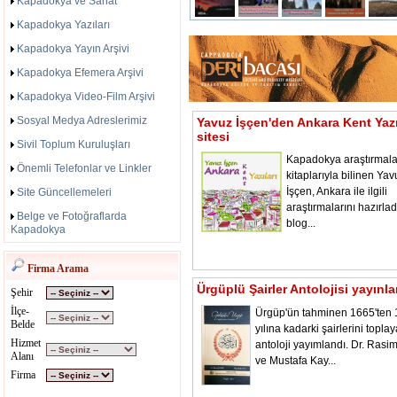
Kapadokya ve Sanat
Kapadokya Yazıları
Kapadokya Yayın Arşivi
Kapadokya Efemera Arşivi
Kapadokya Video-Film Arşivi
Sosyal Medya Adreslerimiz
Yavuz İşçen'den Ankara Kent Yazı
sitesi
Sivil Toplum Kuruluşları
Kapadokya araştırmala
Önemli Telefonlar ve Linkler
kitaplarıyla bilinen Yav
İşçen, Ankara ile ilgili
Site Güncellemeleri
araştırmalarını hazırladı
Belge ve Fotoğraflarda
blog...
Kapadokya
Firma Arama
Ürgüplü Şairler Antolojisi yayınl
Şehir
İlçe-
Ürgüp'ün tahminen 1665'ten
Belde
yılına kadarki şairlerini toplay
Hizmet
antoloji yayımlandı. Dr. Rasi
Alanı
ve Mustafa Kay...
Firma