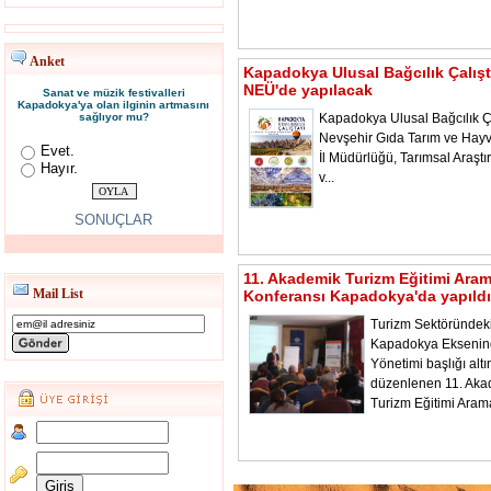
Anket
Kapadokya Ulusal Bağcılık Çalışt
NEÜ'de yapılacak
Sanat ve müzik festivalleri
Kapadokya'ya olan ilginin artmasını
sağlıyor mu?
Kapadokya Ulusal Bağcılık Ça
Nevşehir Gıda Tarım ve Hayv
Evet.
İl Müdürlüğü, Tarımsal Araştı
Hayır.
v...
SONUÇLAR
11. Akademik Turizm Eğitimi Ara
Mail List
Konferansı Kapadokya'da yapıldı
Turizm Sektöründeki
Kapadokya Ekseni
Yönetimi başlığı alt
düzenlenen 11. Aka
Turizm Eğitimi Aram