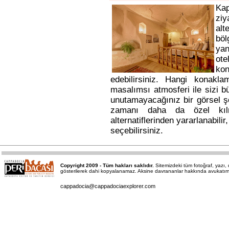
Ka
ziy
alt
bö
yan
ote
kon
edebilirsiniz. Hangi konakl
masalımsı atmosferi ile sizi b
unutamayacağınız bir görsel ş
zamanı daha da özel kı
alternatiflerinden yararlanabili
seçebilirsiniz.
Copyright 2009 - Tüm hakları saklıdır.
Sitemizdeki tüm fotoğraf, yazı
gösterilerek dahi kopyalanamaz. Aksine davrananlar hakkında avukatımız a
cappadocia@cappadociaexplorer.com