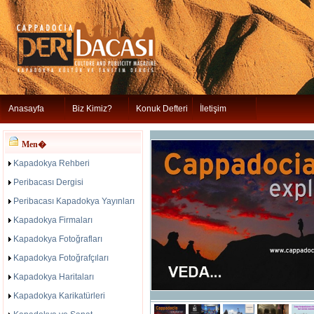
Anasayfa
Biz Kimiz?
Konuk Defteri
İletişim
Men�
Kapadokya Rehberi
Peribacası Dergisi
Peribacası Kapadokya Yayınları
Kapadokya Firmaları
Kapadokya Fotoğrafları
Kapadokya Fotoğrafçıları
Kapadokya Haritaları
Kapadokya Karikatürleri