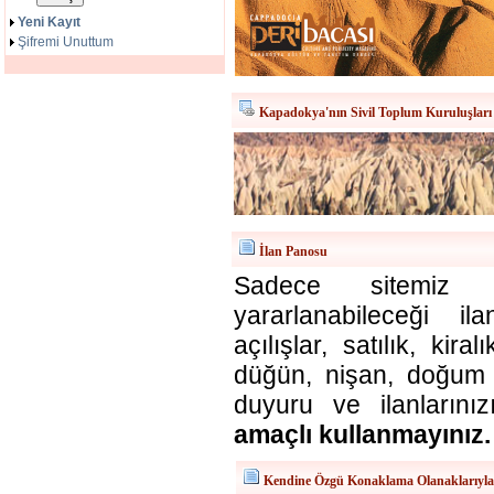
Yeni Kayıt
Şifremi Unuttum
Kapadokya'nın Sivil Toplum Kuruluşları
İlan Panosu
Sadece sitemiz ü
yararlanabileceği il
açılışlar, satılık, kira
düğün, nişan, doğum v
duyuru ve ilanlarınız
amaçlı kullanmayınız.
Kendine Özgü Konaklama Olanaklarıyl