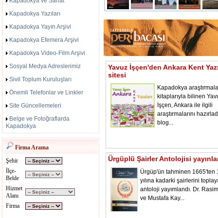
Kapadokya ve Sanat
Kapadokya Yazıları
Kapadokya Yayın Arşivi
Kapadokya Efemera Arşivi
Kapadokya Video-Film Arşivi
Sosyal Medya Adreslerimiz
Yavuz İşçen'den Ankara Kent Yazı
sitesi
Sivil Toplum Kuruluşları
Kapadokya araştırmala
Önemli Telefonlar ve Linkler
kitaplarıyla bilinen Yav
İşçen, Ankara ile ilgili
Site Güncellemeleri
araştırmalarını hazırladı
Belge ve Fotoğraflarda
blog...
Kapadokya
Firma Arama
Ürgüplü Şairler Antolojisi yayınl
Şehir
İlçe-
Ürgüp'ün tahminen 1665'ten
Belde
yılına kadarki şairlerini toplay
Hizmet
antoloji yayımlandı. Dr. Rasi
Alanı
ve Mustafa Kay...
Firma