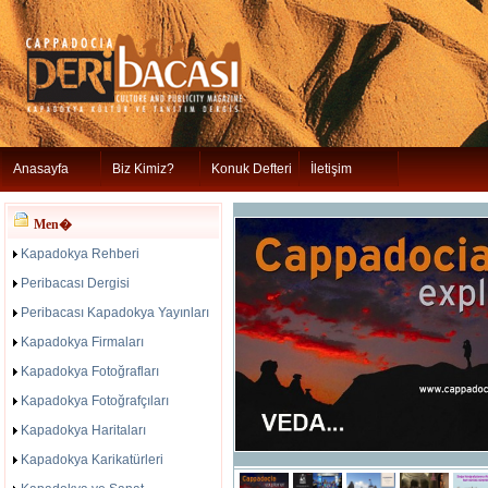
Anasayfa
Biz Kimiz?
Konuk Defteri
İletişim
Men�
Kapadokya Rehberi
Peribacası Dergisi
Peribacası Kapadokya Yayınları
Kapadokya Firmaları
Kapadokya Fotoğrafları
Kapadokya Fotoğrafçıları
Kapadokya Haritaları
Kapadokya Karikatürleri