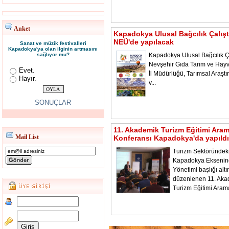
Anket
Kapadokya Ulusal Bağcılık Çalışt
NEÜ'de yapılacak
Sanat ve müzik festivalleri
Kapadokya'ya olan ilginin artmasını
sağlıyor mu?
Kapadokya Ulusal Bağcılık Ça
Nevşehir Gıda Tarım ve Hayv
Evet.
İl Müdürlüğü, Tarımsal Araştı
Hayır.
v...
SONUÇLAR
11. Akademik Turizm Eğitimi Ara
Mail List
Konferansı Kapadokya'da yapıldı
Turizm Sektöründeki
Kapadokya Ekseni
Yönetimi başlığı alt
düzenlenen 11. Aka
Turizm Eğitimi Aram