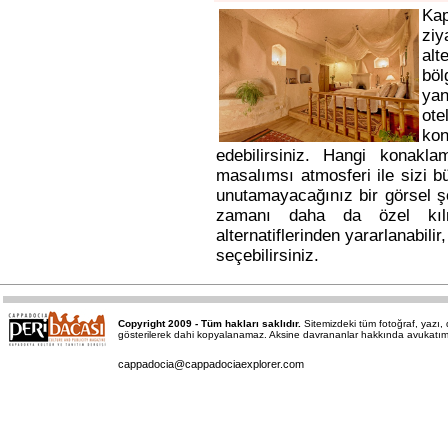
Ka
ziy
alt
bö
yan
ote
kon
edebilirsiniz. Hangi konakl
masalımsı atmosferi ile sizi b
unutamayacağınız bir görsel ş
zamanı daha da özel kı
alternatiflerinden yararlanabili
seçebilirsiniz.
Copyright 2009 - Tüm hakları saklıdır.
Sitemizdeki tüm fotoğraf, yazı
gösterilerek dahi kopyalanamaz. Aksine davrananlar hakkında avukatımız a
cappadocia@cappadociaexplorer.com