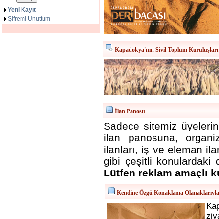
Yeni Kayıt
Şifremi Unuttum
Kapadokya'nın Sivil Toplum Kuruluşları
İlan Panosu
Sadece sitemiz üyelerini
ilan panosuna, organizas
ilanları, iş ve eleman i
gibi çeşitli konulardaki 
Lütfen reklam amaçlı k
Kendine Özgü Konaklama Olanaklarıyl
Ka
ziy