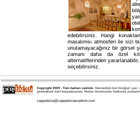
alt
bö
yan
ote
kon
edebilirsiniz. Hangi konakl
masalımsı atmosferi ile sizi b
unutamayacağınız bir görsel ş
zamanı daha da özel kı
alternatiflerinden yararlanabili
seçebilirsiniz.
Copyright 2009 - Tüm hakları saklıdır.
Sitemizdeki tüm fotoğraf, yazı
gösterilerek dahi kopyalanamaz. Aksine davrananlar hakkında avukatımız a
cappadocia@cappadociaexplorer.com