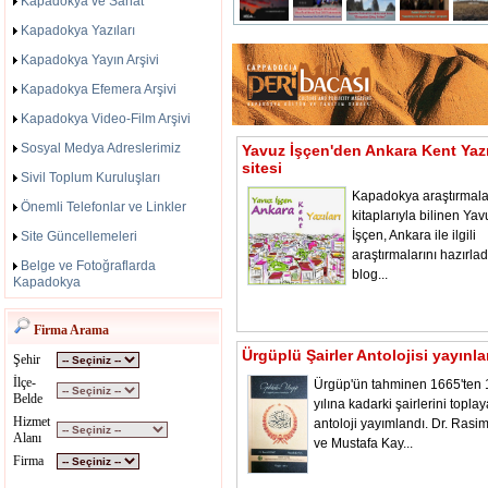
Kapadokya ve Sanat
Kapadokya Yazıları
Kapadokya Yayın Arşivi
Kapadokya Efemera Arşivi
Kapadokya Video-Film Arşivi
Sosyal Medya Adreslerimiz
Yavuz İşçen'den Ankara Kent Yazı
sitesi
Sivil Toplum Kuruluşları
Kapadokya araştırmala
Önemli Telefonlar ve Linkler
kitaplarıyla bilinen Yav
İşçen, Ankara ile ilgili
Site Güncellemeleri
araştırmalarını hazırladı
Belge ve Fotoğraflarda
blog...
Kapadokya
Firma Arama
Ürgüplü Şairler Antolojisi yayınl
Şehir
İlçe-
Ürgüp'ün tahminen 1665'ten
Belde
yılına kadarki şairlerini toplay
Hizmet
antoloji yayımlandı. Dr. Rasi
Alanı
ve Mustafa Kay...
Firma