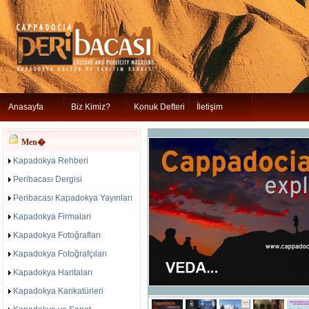
Anasayfa
Biz Kimiz?
Konuk Defteri
İletişim
Men�
Kapadokya Rehberi
Peribacası Dergisi
Peribacası Kapadokya Yayınları
Kapadokya Firmaları
Kapadokya Fotoğrafları
Kapadokya Fotoğrafçıları
Kapadokya Haritaları
Kapadokya Karikatürleri