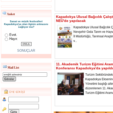
Anket
Kapadokya Ulusal Bağcılık Çalışt
NEÜ'de yapılacak
Sanat ve müzik festivalleri
Kapadokya'ya olan ilginin artmasını
sağlıyor mu?
Kapadokya Ulusal Bağcılık Ça
Nevşehir Gıda Tarım ve Hayv
Evet.
İl Müdürlüğü, Tarımsal Araştı
Hayır.
v...
SONUÇLAR
11. Akademik Turizm Eğitimi Ara
Mail List
Konferansı Kapadokya'da yapıldı
Turizm Sektöründeki
Kapadokya Ekseni
Yönetimi başlığı alt
düzenlenen 11. Aka
Turizm Eğitimi Aram