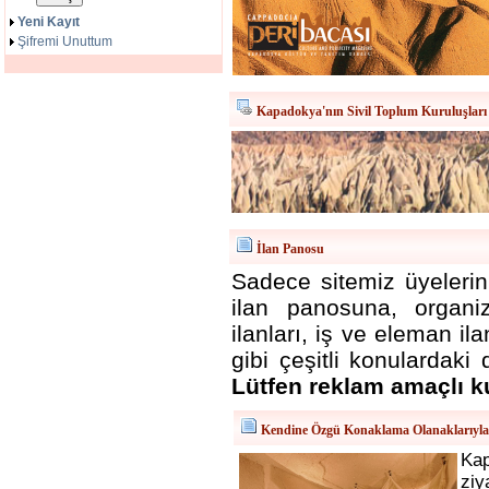
Yeni Kayıt
Şifremi Unuttum
Kapadokya'nın Sivil Toplum Kuruluşları
İlan Panosu
Sadece sitemiz üyelerini
ilan panosuna, organizas
ilanları, iş ve eleman i
gibi çeşitli konulardaki 
Lütfen reklam amaçlı k
Kendine Özgü Konaklama Olanaklarıyl
Ka
ziy