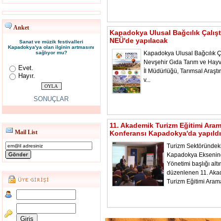
Anket
Kapadokya Ulusal Bağcılık Çalışt
NEÜ'de yapılacak
Sanat ve müzik festivalleri
Kapadokya'ya olan ilginin artmasını
sağlıyor mu?
Kapadokya Ulusal Bağcılık Ça
Nevşehir Gıda Tarım ve Hayv
Evet.
İl Müdürlüğü, Tarımsal Araştı
Hayır.
v...
SONUÇLAR
11. Akademik Turizm Eğitimi Ara
Mail List
Konferansı Kapadokya'da yapıldı
Turizm Sektöründeki
Kapadokya Ekseni
Yönetimi başlığı alt
düzenlenen 11. Aka
Turizm Eğitimi Aram