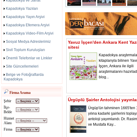
Kapadokya ve Sanat
Kapadokya Yazıları
Kapadokya Yayın Arşivi
Kapadokya Efemera Arşivi
Kapadokya Video-Film Arşivi
Sosyal Medya Adreslerimiz
Yavuz İşçen'den Ankara Kent Yazı
sitesi
Sivil Toplum Kuruluşları
Kapadokya araştırmala
Önemli Telefonlar ve Linkler
kitaplarıyla bilinen Yav
İşçen, Ankara ile ilgili
Site Güncellemeleri
araştırmalarını hazırladı
Belge ve Fotoğraflarda
blog...
Kapadokya
Firma Arama
Ürgüplü Şairler Antolojisi yayınl
Şehir
İlçe-
Ürgüp'ün tahminen 1665'ten
Belde
yılına kadarki şairlerini toplay
Hizmet
antoloji yayımlandı. Dr. Rasi
Alanı
ve Mustafa Kay...
Firma