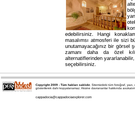
alt
bö
yan
ote
kon
edebilirsiniz. Hangi konakl
masalımsı atmosferi ile sizi b
unutamayacağınız bir görsel ş
zamanı daha da özel kı
alternatiflerinden yararlanabili
seçebilirsiniz.
Copyright 2009 - Tüm hakları saklıdır.
Sitemizdeki tüm fotoğraf, yazı
gösterilerek dahi kopyalanamaz. Aksine davrananlar hakkında avukatımız a
cappadocia@cappadociaexplorer.com