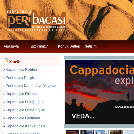
Anasayfa
Biz Kimiz?
Konuk Defteri
İletişim
Men�
Kapadokya Rehberi
Peribacası Dergisi
Peribacası Kapadokya Yayınları
Kapadokya Firmaları
Kapadokya Fotoğrafları
Kapadokya Fotoğrafçıları
Kapadokya Haritaları
Kapadokya Karikatürleri