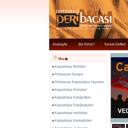
Anasayfa
Biz Kimiz?
Konuk Defteri
Men�
Kapadokya Rehberi
Peribacası Dergisi
Peribacası Kapadokya Yayınları
Kapadokya Firmaları
Kapadokya Fotoğrafları
Kapadokya Fotoğrafçıları
Kapadokya Haritaları
Kapadokya Karikatürleri