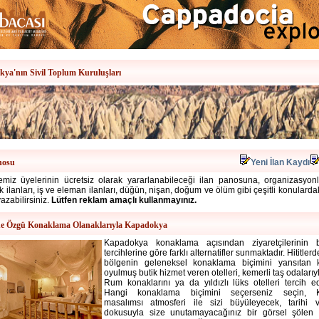
ya'nın Sivil Toplum Kuruluşları
nosu
Yeni İlan Kaydı
miz üyelerinin ücretsiz olarak yararlanabileceği ilan panosuna, organizasyonlar
alık ilanları, iş ve eleman ilanları, düğün, nişan, doğum ve ölüm gibi çeşitli konulard
yazabilirsiniz.
Lütfen reklam amaçlı kullanmayınız.
e Özgü Konaklama Olanaklarıyla Kapadokya
Kapadokya konaklama
açısından ziyaretçilerinin
tercihlerine göre farklı alternatifler sunmaktadır. Hititle
bölgenin geleneksel konaklama biçimini yansıtan 
oyulmuş butik hizmet veren otelleri, kemerli taş odalarıy
Rum konaklarını ya da yıldızlı lüks otelleri tercih ede
Hangi konaklama biçimini seçerseniz seçin, 
masalımsı atmosferi ile sizi büyüleyecek, tarihi v
dokusuyla size unutamayacağınız bir görsel şölen s