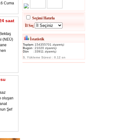
016 Cuma
Seçimi Hatırla
24 saat
İl Seç
Bektaş
İstatistik
si (NEÜ)
hane
Toplam
:
154355701 ziyaretçi
Bugün
:
21020 ziyaretçi
enen
Dün
:
33911 ziyaretçi
S. Yükleme Süresi : 0.12 sn
osu
 saz
n oluşan
anat
nun Şef