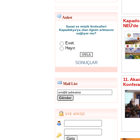
Anket
Kapadok
NEÜ'de 
Sanat ve müzik festivalleri
Kapadokya'ya olan ilginin artmasını
sağlıyor mu?
Evet.
Hayır.
SONUÇLAR
11. Aka
Mail List
Konfera