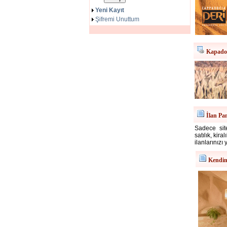
Yeni Kayıt
Şifremi Unuttum
Kapadok
İlan Pa
Sadece site
satılık, kir
ilanlarınızı 
Kendin