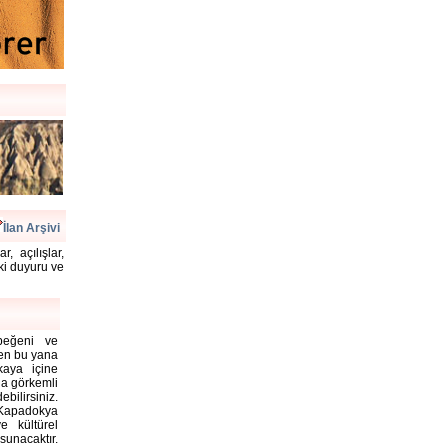
İlan Arşivi
, açılışlar,
aki duyuru ve
 beğeni ve
rden bu yana
kaya içine
la görkemli
bilirsiniz.
Kapadokya
e kültürel
unacaktır.