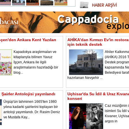
şçen'den Ankara Kent Yazıları
AHİKA'dan Kırmızı Ev'in restor
için teknik destek
Kapadokya araştırmaları ve
Ahiler Kalkınma
kitaplarıyla bilinen Yavuz
(AHİKA) 2016 T
İşçen, Ankara ile ilgili
Destek program
araştırmalarını hazırladığı bir
kapsamında Ne
blog...
Belediyesi tara
hazırlanan Nevşehir ...
Şairler Antolojisi yayınlandı
Uçhisar'da Su İdil & Uraz Kıvan
konseri
Ürgüp'ün tahminen 1665'ten 1980
Caz müziğinin 
yılına kadarki şairlerini toplayan bir
isimleri Su İdil
antoloji yayımlandı. Dr. Rasim Deniz
Kıvaner, Uçhisa
ve Mustafa Kay...
argos in