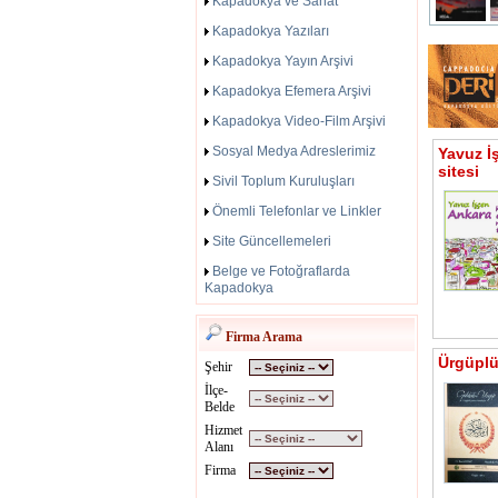
Kapadokya ve Sanat
Kapadokya Yazıları
Kapadokya Yayın Arşivi
Kapadokya Efemera Arşivi
Kapadokya Video-Film Arşivi
Sosyal Medya Adreslerimiz
Yavuz İ
sitesi
Sivil Toplum Kuruluşları
Önemli Telefonlar ve Linkler
Site Güncellemeleri
Belge ve Fotoğraflarda
Kapadokya
Firma Arama
Ürgüplü 
Şehir
İlçe-
Belde
Hizmet
Alanı
Firma