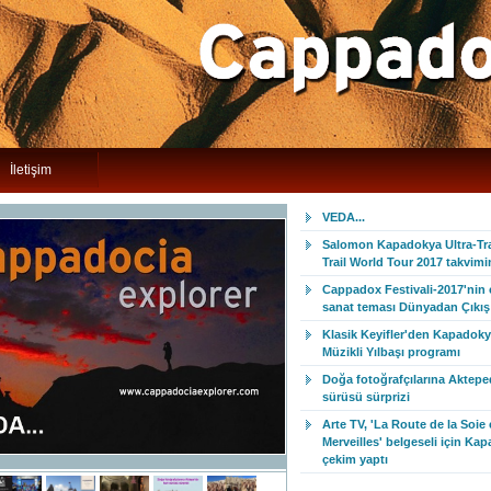
İletişim
VEDA...
Salomon Kapadokya Ultra-Trai
Trail World Tour 2017 takvim
Cappadox Festivali-2017'nin
sanat teması Dünyadan Çıkış 
Klasik Keyifler'den Kapadoky
Müzikli Yılbaşı programı
Doğa fotoğrafçılarına Aktepe
sürüsü sürprizi
Arte TV, 'La Route de la Soie 
Merveilles' belgeseli için Ka
çekim yaptı