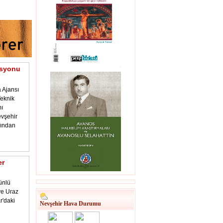
asyonu
 Ajansı
eknik
ı
vşehir
fından
er
ünlü
 ve Uraz
r'daki
Nevşehir Hava Durumu