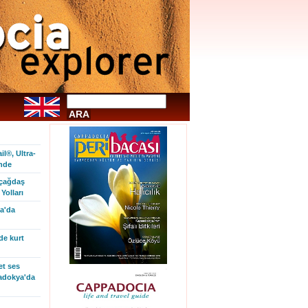
l®, Ultra-
inde
 çağdaş
Yolları
a'da
de kurt
et ses
padokya'da