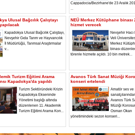
Cappadocia/Bezirhane'de 23 Aralık 2
...
ya Ulusal Bağcılık Çalıştayı
NEÜ Merkez Kütüphane binası 
yapılacak
hizmet verecek
Kapadokya Ulusal Bağcılık Çalıştayı,
Nevşehir Hacı 
Nevşehir Gıda Tarım ve Hayvancılık
Veli Üniversite
İl Müdürlüğü, Tarımsal Araştırmalar
Merkez Kütüp
v...
binası düzenl
törenle hizmete açıldı. 10 bin metrek...
demik Turizm Eğitimi Arama
Avanos Türk Sanat Müziği Kor
nsı Kapadokya'da yapıldı
konseri ertelendi
Turizm Sektöründeki Krizin
Amatör ses ve
Kapadokya Ekseninde
sanatçılarında
Yönetimi başlığı altında
Avanos Türk S
düzenlenen 11. Akademik
Müziği Korosu
Turizm Eğitimi Arama Kon...
Osman Okan
yönetimindeki sezon konseri...